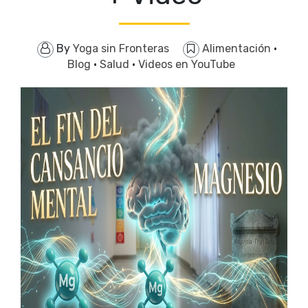
By
Yoga sin Fronteras
Alimentación
·
Blog
·
Salud
·
Videos en YouTube