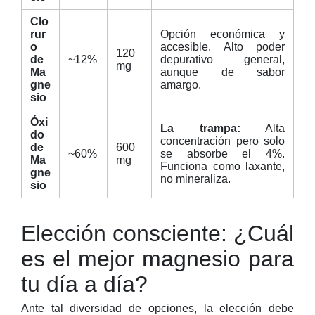
Clo
rur
Opción económica y
o
accesible. Alto poder
120
de
~12%
depurativo general,
mg
Ma
aunque de sabor
gne
amargo.
sio
Óxi
La trampa:
Alta
do
concentración pero solo
de
600
~60%
se absorbe el 4%.
Ma
mg
Funciona como laxante,
gne
no mineraliza.
sio
Elección consciente: ¿Cuál
es el mejor magnesio para
tu día a día?
Ante tal diversidad de opciones, la elección debe