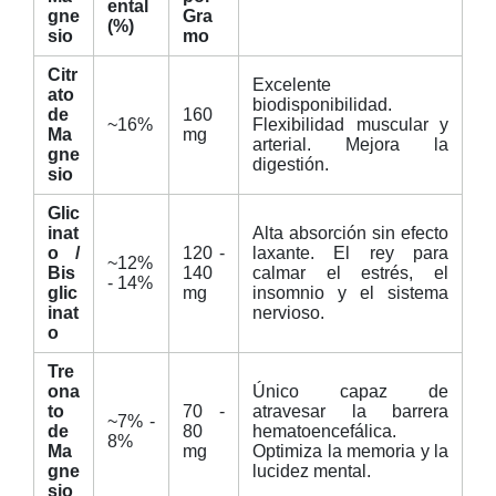
ental
gne
Gra
(%)
sio
mo
Citr
Excelente
ato
biodisponibilidad.
de
160
~16%
Flexibilidad muscular y
Ma
mg
arterial. Mejora la
gne
digestión.
sio
Glic
inat
Alta absorción sin efecto
o /
120 -
laxante. El rey para
~12%
Bis
140
calmar el estrés, el
- 14%
glic
mg
insomnio y el sistema
inat
nervioso.
o
Tre
ona
Único capaz de
to
70 -
atravesar la barrera
~7% -
de
80
hematoencefálica.
8%
Ma
mg
Optimiza la memoria y la
gne
lucidez mental.
sio