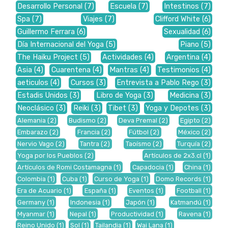
Desarrollo Personal
(7)
Escuela
(7)
Intestinos
(7)
Spa
(7)
Viajes
(7)
Clifford White
(6)
Guillermo Ferrara
(6)
Sexualidad
(6)
Día Internacional del Yoga
(5)
Piano
(5)
The Haiku Project
(5)
Actividades
(4)
Argentina
(4)
Asia
(4)
Cuarentena
(4)
Mantras
(4)
Testimonios
(4)
aeticulos
(4)
Cursos
(3)
Entrevista a Pablo Rego
(3)
Estadis Unidos
(3)
Libro de Yoga
(3)
Medicina
(3)
Neoclásico
(3)
Reiki
(3)
Tibet
(3)
Yoga y Depotes
(3)
Alemania
(2)
Budismo
(2)
Deva Premal
(2)
Egipto
(2)
Embarazo
(2)
Francia
(2)
Fútbol
(2)
México
(2)
Nervio Vago
(2)
Tantra
(2)
Taoísmo
(2)
Turquía
(2)
Yoga por los Pueblos
(2)
Artículos de 2x3.cl
(1)
Artículos de Romi Costamagna
(1)
Capadocia
(1)
China
(1)
Colombia
(1)
Cuba
(1)
Curso de Yoga
(1)
Domo Records
(1)
Era de Acuario
(1)
España
(1)
Eventos
(1)
Football
(1)
Germany
(1)
Indonesia
(1)
Japón
(1)
Katmandú
(1)
Myanmar
(1)
Nepal
(1)
Productividad
(1)
Ravena
(1)
Reino Unido
(1)
Sol
(1)
Tailandia
(1)
Wai Lana
(1)