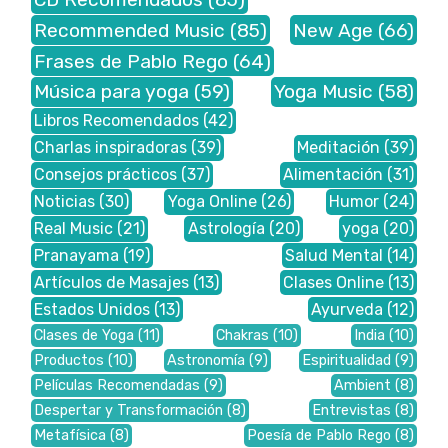
Recommended Music
(85)
New Age
(66)
Frases de Pablo Rego
(64)
Música para yoga
(59)
Yoga Music
(58)
Libros Recomendados
(42)
Charlas inspiradoras
(39)
Meditación
(39)
Consejos prácticos
(37)
Alimentación
(31)
Noticias
(30)
Yoga Online
(26)
Humor
(24)
Real Music
(21)
Astrología
(20)
yoga
(20)
Pranayama
(19)
Salud Mental
(14)
Artículos de Masajes
(13)
Clases Online
(13)
Estados Unidos
(13)
Ayurveda
(12)
Clases de Yoga
(11)
Chakras
(10)
India
(10)
Productos
(10)
Astronomía
(9)
Espiritualidad
(9)
Películas Recomendadas
(9)
Ambient
(8)
Despertar y Transformación
(8)
Entrevistas
(8)
Metafísica
(8)
Poesía de Pablo Rego
(8)