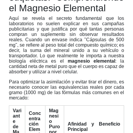
el Magnesio Elemental
Aquí se revela el secreto fundamental que los
laboratorios no suelen explicar en sus campañas
publicitarias y que justifica por qué tantas personas
compran un suplemento sin observar resultados
reales. Cuando un envase indica "Cápsulas de 500
mg", se refiere al peso total del compuesto químico; es
decir, la suma del mineral unido a su vehículo o
transportador. Lo que realmente le importa a nuestra
biología eléctrica es el
magnesio elemental
: la
cantidad neta de metal puro que el cuerpo es capaz de
absorber y utilizar a nivel celular.
Para optimizar la asimilación y evitar tirar el dinero, es
necesario conocer las equivalencias reales por cada
gramo (1000 mg) de las fórmulas más comunes en el
mercado:
Vari
Mag
Conc
ant
nesi
entra
e
o
ción
Afinidad y Beneficio
de
Puro
Elem
Principal
Ma
por