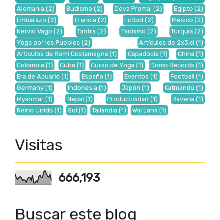
Alemania
(2)
Budismo
(2)
Deva Premal
(2)
Egipto
(2)
Embarazo
(2)
Francia
(2)
Fútbol
(2)
México
(2)
Nervio Vago
(2)
Tantra
(2)
Taoísmo
(2)
Turquía
(2)
Yoga por los Pueblos
(2)
Artículos de 2x3.cl
(1)
Artículos de Romi Costamagna
(1)
Capadocia
(1)
China
(1)
Colombia
(1)
Cuba
(1)
Curso de Yoga
(1)
Domo Records
(1)
Era de Acuario
(1)
España
(1)
Eventos
(1)
Football
(1)
Germany
(1)
Indonesia
(1)
Japón
(1)
Katmandú
(1)
Myanmar
(1)
Nepal
(1)
Productividad
(1)
Ravena
(1)
Reino Unido
(1)
Sol
(1)
Tailandia
(1)
Wai Lana
(1)
Visitas
666,193
Buscar este blog