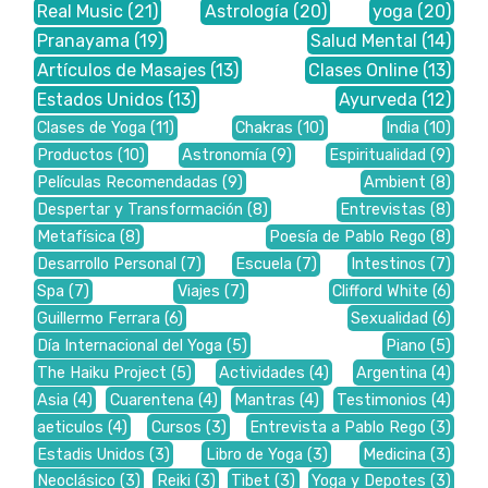
Real Music
(21)
Astrología
(20)
yoga
(20)
Pranayama
(19)
Salud Mental
(14)
Artículos de Masajes
(13)
Clases Online
(13)
Estados Unidos
(13)
Ayurveda
(12)
Clases de Yoga
(11)
Chakras
(10)
India
(10)
Productos
(10)
Astronomía
(9)
Espiritualidad
(9)
Películas Recomendadas
(9)
Ambient
(8)
Despertar y Transformación
(8)
Entrevistas
(8)
Metafísica
(8)
Poesía de Pablo Rego
(8)
Desarrollo Personal
(7)
Escuela
(7)
Intestinos
(7)
Spa
(7)
Viajes
(7)
Clifford White
(6)
Guillermo Ferrara
(6)
Sexualidad
(6)
Día Internacional del Yoga
(5)
Piano
(5)
The Haiku Project
(5)
Actividades
(4)
Argentina
(4)
Asia
(4)
Cuarentena
(4)
Mantras
(4)
Testimonios
(4)
aeticulos
(4)
Cursos
(3)
Entrevista a Pablo Rego
(3)
Estadis Unidos
(3)
Libro de Yoga
(3)
Medicina
(3)
Neoclásico
(3)
Reiki
(3)
Tibet
(3)
Yoga y Depotes
(3)