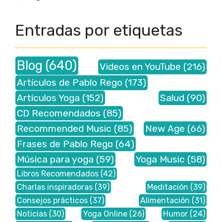
Entradas por etiquetas
Blog
(640)
Videos en YouTube
(216)
Artículos de Pablo Rego
(173)
Artículos Yoga
(152)
Salud
(90)
CD Recomendados
(85)
Recommended Music
(85)
New Age
(66)
Frases de Pablo Rego
(64)
Música para yoga
(59)
Yoga Music
(58)
Libros Recomendados
(42)
Charlas inspiradoras
(39)
Meditación
(39)
Consejos prácticos
(37)
Alimentación
(31)
Noticias
(30)
Yoga Online
(26)
Humor
(24)