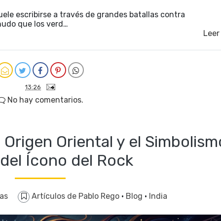
uele escribirse a través de grandes batallas contra
nudo que los verd…
Leer
13:26
No hay comentarios.
l Origen Oriental y el Simbolism
del Ícono del Rock
ras
Artículos de Pablo Rego
·
Blog
·
India