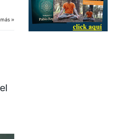
 más »
el