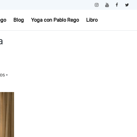
ego
Blog
Yoga con Pablo Rego
Libro
a
dos
·