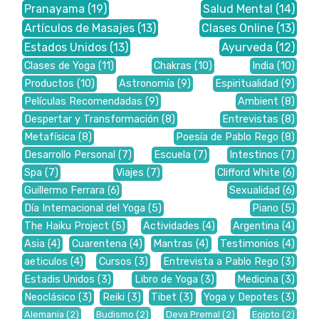
Pranayama
(19)
Salud Mental
(14)
Artículos de Masajes
(13)
Clases Online
(13)
Estados Unidos
(13)
Ayurveda
(12)
Clases de Yoga
(11)
Chakras
(10)
India
(10)
Productos
(10)
Astronomía
(9)
Espiritualidad
(9)
Películas Recomendadas
(9)
Ambient
(8)
Despertar y Transformación
(8)
Entrevistas
(8)
Metafísica
(8)
Poesía de Pablo Rego
(8)
Desarrollo Personal
(7)
Escuela
(7)
Intestinos
(7)
Spa
(7)
Viajes
(7)
Clifford White
(6)
Guillermo Ferrara
(6)
Sexualidad
(6)
Día Internacional del Yoga
(5)
Piano
(5)
The Haiku Project
(5)
Actividades
(4)
Argentina
(4)
Asia
(4)
Cuarentena
(4)
Mantras
(4)
Testimonios
(4)
aeticulos
(4)
Cursos
(3)
Entrevista a Pablo Rego
(3)
Estadis Unidos
(3)
Libro de Yoga
(3)
Medicina
(3)
Neoclásico
(3)
Reiki
(3)
Tibet
(3)
Yoga y Depotes
(3)
Alemania
(2)
Budismo
(2)
Deva Premal
(2)
Egipto
(2)