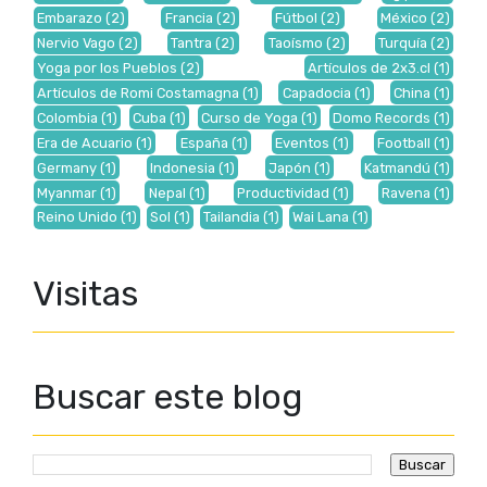
Embarazo
(2)
Francia
(2)
Fútbol
(2)
México
(2)
Nervio Vago
(2)
Tantra
(2)
Taoísmo
(2)
Turquía
(2)
Yoga por los Pueblos
(2)
Artículos de 2x3.cl
(1)
Artículos de Romi Costamagna
(1)
Capadocia
(1)
China
(1)
Colombia
(1)
Cuba
(1)
Curso de Yoga
(1)
Domo Records
(1)
Era de Acuario
(1)
España
(1)
Eventos
(1)
Football
(1)
Germany
(1)
Indonesia
(1)
Japón
(1)
Katmandú
(1)
Myanmar
(1)
Nepal
(1)
Productividad
(1)
Ravena
(1)
Reino Unido
(1)
Sol
(1)
Tailandia
(1)
Wai Lana
(1)
Visitas
Buscar este blog