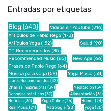
Entradas por etiquetas
Blog
(640)
Videos en YouTube
(216)
Artículos de Pablo Rego
(173)
Artículos Yoga
(152)
Salud
(90)
CD Recomendados
(85)
Recommended Music
(85)
New Age
(66)
Frases de Pablo Rego
(64)
Música para yoga
(59)
Yoga Music
(58)
Libros Recomendados
(42)
Charlas inspiradoras
(39)
Meditación
(39)
Consejos prácticos
(37)
Alimentación
(31)
Noticias
(30)
Yoga Online
(26)
Humor
(24)
Real Music
(21)
Astrología
(20)
yoga
(20)