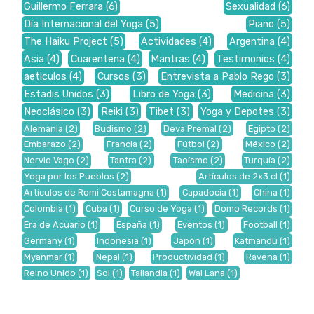
Guillermo Ferrara
(6)
Sexualidad
(6)
Día Internacional del Yoga
(5)
Piano
(5)
The Haiku Project
(5)
Actividades
(4)
Argentina
(4)
Asia
(4)
Cuarentena
(4)
Mantras
(4)
Testimonios
(4)
aeticulos
(4)
Cursos
(3)
Entrevista a Pablo Rego
(3)
Estadis Unidos
(3)
Libro de Yoga
(3)
Medicina
(3)
Neoclásico
(3)
Reiki
(3)
Tibet
(3)
Yoga y Depotes
(3)
Alemania
(2)
Budismo
(2)
Deva Premal
(2)
Egipto
(2)
Embarazo
(2)
Francia
(2)
Fútbol
(2)
México
(2)
Nervio Vago
(2)
Tantra
(2)
Taoísmo
(2)
Turquía
(2)
Yoga por los Pueblos
(2)
Artículos de 2x3.cl
(1)
Artículos de Romi Costamagna
(1)
Capadocia
(1)
China
(1)
Colombia
(1)
Cuba
(1)
Curso de Yoga
(1)
Domo Records
(1)
Era de Acuario
(1)
España
(1)
Eventos
(1)
Football
(1)
Germany
(1)
Indonesia
(1)
Japón
(1)
Katmandú
(1)
Myanmar
(1)
Nepal
(1)
Productividad
(1)
Ravena
(1)
Reino Unido
(1)
Sol
(1)
Tailandia
(1)
Wai Lana
(1)