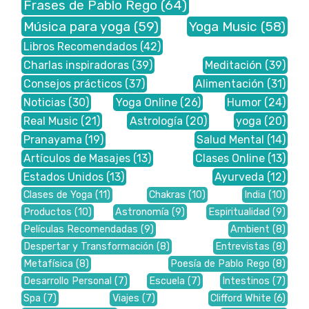
Frases de Pablo Rego
(64)
Música para yoga
(59)
Yoga Music
(58)
Libros Recomendados
(42)
Charlas inspiradoras
(39)
Meditación
(39)
Consejos prácticos
(37)
Alimentación
(31)
Noticias
(30)
Yoga Online
(26)
Humor
(24)
Real Music
(21)
Astrología
(20)
yoga
(20)
Pranayama
(19)
Salud Mental
(14)
Artículos de Masajes
(13)
Clases Online
(13)
Estados Unidos
(13)
Ayurveda
(12)
Clases de Yoga
(11)
Chakras
(10)
India
(10)
Productos
(10)
Astronomía
(9)
Espiritualidad
(9)
Películas Recomendadas
(9)
Ambient
(8)
Despertar y Transformación
(8)
Entrevistas
(8)
Metafísica
(8)
Poesía de Pablo Rego
(8)
Desarrollo Personal
(7)
Escuela
(7)
Intestinos
(7)
Spa
(7)
Viajes
(7)
Clifford White
(6)