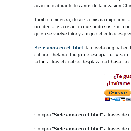
acaecidos durante los años de la invasión Chin
También muestra, desde la misma experiencia,
occidental y la relación que pudo sostener co
quien se vuelve tutor y amigo del entonces jo
Siete años en el Tíbet
, la novela original en
cultura tibetana, luego de escapar él y su
la
India
, tras el cual se desplazan a
Lhasa
, la
Compra "
Siete años en el Tíbet
" a través de 
Compra "
Siete años en el Tíbet
" a través de 