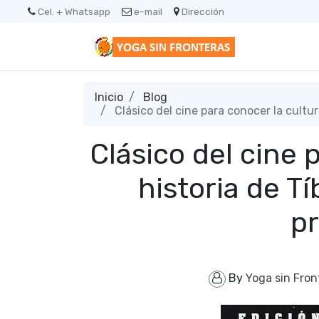
Cel. + Whatsapp
e-mail
Dirección
Inicio
Blog
Clásico del cine para conocer la cultur
Clásico del cine 
historia de Tí
p
By
Yoga sin Fron