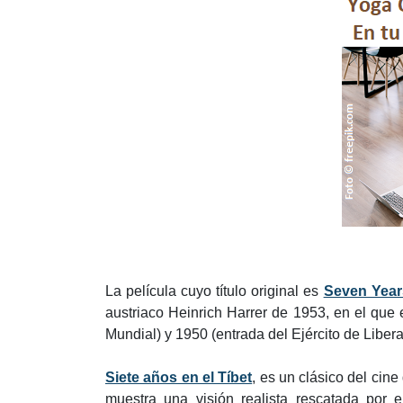
La película cuyo título original es
Seven Years
austriaco
Heinrich Harrer
de
1953
, en el que 
Mundial
) y
1950
(entrada del
Ejército de Liber
Siete años en el Tíbet
, es un clásico del cin
muestra una visión realista rescatada por 