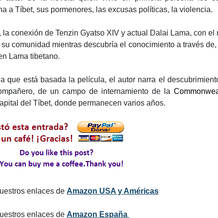
a a Tíbet, sus pormenores, las excusas políticas, la violencia.
 la conexión de Tenzin Gyatso XIV y actual Dalai Lama, con e
n su comunidad mientras descubría el conocimiento a través de
,
ven Lama tibetano.
 la que está basada la película, el autor narra el descubrimient
 compañero, de un campo de internamiento de la
Commonwea
 capital del Tíbet, donde permanecen varios años.
nuestros enlaces de
Amazon USA y Américas
nuestros enlaces de
Amazon España