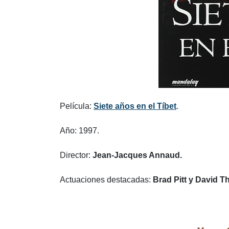
Película
:
Siete años en el Tíbet
.
Año: 1997.
Director:
Jean-Jacques Annaud.
Actuaciones destacadas:
Brad Pitt
y
David Th