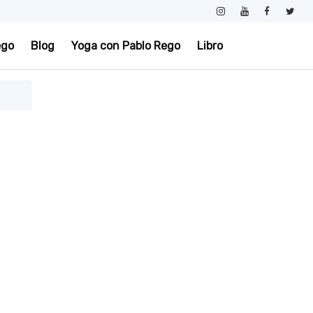
ego
Blog
Yoga con Pablo Rego
Libro
.