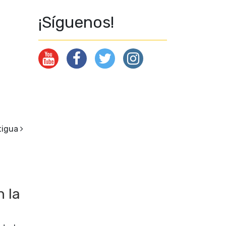
¡Síguenos!
tigua
n la