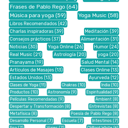
Frases de Pablo Rego
(64)
Música para yoga
(59)
Yoga Music
(58)
Libros Recomendados
(42)
Charlas inspiradoras
(39)
Meditación
(39)
Consejos prácticos
(37)
Alimentación
(31)
Noticias
(30)
Yoga Online
(26)
Humor
(24)
Real Music
(21)
Astrología
(20)
yoga
(20)
Pranayama
(19)
Salud Mental
(14)
Artículos de Masajes
(13)
Clases Online
(13)
Estados Unidos
(13)
Ayurveda
(12)
Clases de Yoga
(11)
Chakras
(10)
India
(10)
Productos
(10)
Astronomía
(9)
Espiritualidad
(9)
Películas Recomendadas
(9)
Ambient
(8)
Despertar y Transformación
(8)
Entrevistas
(8)
Metafísica
(8)
Poesía de Pablo Rego
(8)
Desarrollo Personal
(7)
Escuela
(7)
Intestinos
(7)
Spa
(7)
Viajes
(7)
Clifford White
(6)