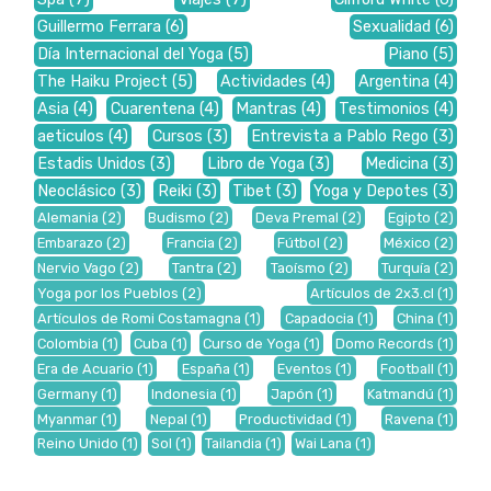
Guillermo Ferrara
(6)
Sexualidad
(6)
Día Internacional del Yoga
(5)
Piano
(5)
The Haiku Project
(5)
Actividades
(4)
Argentina
(4)
Asia
(4)
Cuarentena
(4)
Mantras
(4)
Testimonios
(4)
aeticulos
(4)
Cursos
(3)
Entrevista a Pablo Rego
(3)
Estadis Unidos
(3)
Libro de Yoga
(3)
Medicina
(3)
Neoclásico
(3)
Reiki
(3)
Tibet
(3)
Yoga y Depotes
(3)
Alemania
(2)
Budismo
(2)
Deva Premal
(2)
Egipto
(2)
Embarazo
(2)
Francia
(2)
Fútbol
(2)
México
(2)
Nervio Vago
(2)
Tantra
(2)
Taoísmo
(2)
Turquía
(2)
Yoga por los Pueblos
(2)
Artículos de 2x3.cl
(1)
Artículos de Romi Costamagna
(1)
Capadocia
(1)
China
(1)
Colombia
(1)
Cuba
(1)
Curso de Yoga
(1)
Domo Records
(1)
Era de Acuario
(1)
España
(1)
Eventos
(1)
Football
(1)
Germany
(1)
Indonesia
(1)
Japón
(1)
Katmandú
(1)
Myanmar
(1)
Nepal
(1)
Productividad
(1)
Ravena
(1)
Reino Unido
(1)
Sol
(1)
Tailandia
(1)
Wai Lana
(1)