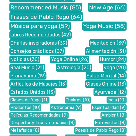
Recommended Music
(85)
New Age
(66)
Frases de Pablo Rego
(64)
Música para yoga
(59)
Yoga Music
(58)
Libros Recomendados
(42)
Charlas inspiradoras
(39)
Meditación
(39)
Consejos prácticos
(37)
Alimentación
(31)
Noticias
(30)
Yoga Online
(26)
Humor
(24)
Real Music
(21)
Astrología
(20)
yoga
(20)
Pranayama
(19)
Salud Mental
(14)
Artículos de Masajes
(13)
Clases Online
(13)
Estados Unidos
(13)
Ayurveda
(12)
Clases de Yoga
(11)
Chakras
(10)
India
(10)
Productos
(10)
Astronomía
(9)
Espiritualidad
(9)
Películas Recomendadas
(9)
Ambient
(8)
Despertar y Transformación
(8)
Entrevistas
(8)
Metafísica
(8)
Poesía de Pablo Rego
(8)