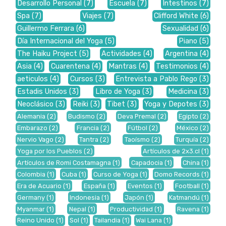
Desarrollo Personal
(7)
Escuela
(7)
Intestinos
(7)
Spa
(7)
Viajes
(7)
Clifford White
(6)
Guillermo Ferrara
(6)
Sexualidad
(6)
Día Internacional del Yoga
(5)
Piano
(5)
The Haiku Project
(5)
Actividades
(4)
Argentina
(4)
Asia
(4)
Cuarentena
(4)
Mantras
(4)
Testimonios
(4)
aeticulos
(4)
Cursos
(3)
Entrevista a Pablo Rego
(3)
Estadis Unidos
(3)
Libro de Yoga
(3)
Medicina
(3)
Neoclásico
(3)
Reiki
(3)
Tibet
(3)
Yoga y Depotes
(3)
Alemania
(2)
Budismo
(2)
Deva Premal
(2)
Egipto
(2)
Embarazo
(2)
Francia
(2)
Fútbol
(2)
México
(2)
Nervio Vago
(2)
Tantra
(2)
Taoísmo
(2)
Turquía
(2)
Yoga por los Pueblos
(2)
Artículos de 2x3.cl
(1)
Artículos de Romi Costamagna
(1)
Capadocia
(1)
China
(1)
Colombia
(1)
Cuba
(1)
Curso de Yoga
(1)
Domo Records
(1)
Era de Acuario
(1)
España
(1)
Eventos
(1)
Football
(1)
Germany
(1)
Indonesia
(1)
Japón
(1)
Katmandú
(1)
Myanmar
(1)
Nepal
(1)
Productividad
(1)
Ravena
(1)
Reino Unido
(1)
Sol
(1)
Tailandia
(1)
Wai Lana
(1)