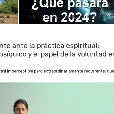
nsejos
Video: ¡Gracias 2023! ¿Qué pasará en 2024?
to.
te ante la práctica espiritual:
íquico y el papel de la voluntad e
casi imperceptible pero extraordinariamente recurrente, qu