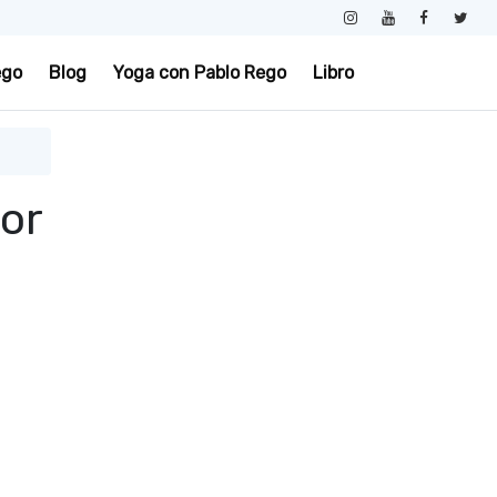
ego
Blog
Yoga con Pablo Rego
Libro
or