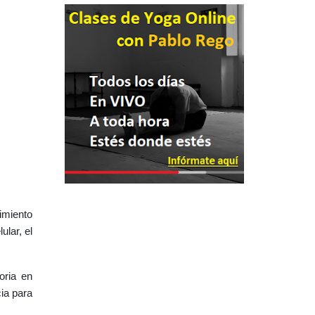
imiento
ular, el
ria en 
ia para 