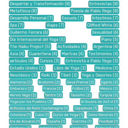
Despertar y Transformación
(8)
Entrevistas
(8)
Metafísica
(8)
Poesía de Pablo Rego
(8)
Desarrollo Personal
(7)
Escuela
(7)
Intestinos
(7)
Spa
(7)
Viajes
(7)
Clifford White
(6)
Guillermo Ferrara
(6)
Sexualidad
(6)
Día Internacional del Yoga
(5)
Piano
(5)
The Haiku Project
(5)
Actividades
(4)
Argentina
(4)
Asia
(4)
Cuarentena
(4)
Mantras
(4)
Testimonios
(4)
aeticulos
(4)
Cursos
(3)
Entrevista a Pablo Rego
(3)
Estadis Unidos
(3)
Libro de Yoga
(3)
Medicina
(3)
Neoclásico
(3)
Reiki
(3)
Tibet
(3)
Yoga y Depotes
(3)
Alemania
(2)
Budismo
(2)
Deva Premal
(2)
Egipto
(2)
Embarazo
(2)
Francia
(2)
Fútbol
(2)
México
(2)
Nervio Vago
(2)
Tantra
(2)
Taoísmo
(2)
Turquía
(2)
Yoga por los Pueblos
(2)
Artículos de 2x3.cl
(1)
Artículos de Romi Costamagna
(1)
Capadocia
(1)
China
(1)
Colombia
(1)
Cuba
(1)
Curso de Yoga
(1)
Domo Records
(1)
Era de Acuario
(1)
España
(1)
Eventos
(1)
Football
(1)
Germany
(1)
Indonesia
(1)
Japón
(1)
Katmandú
(1)