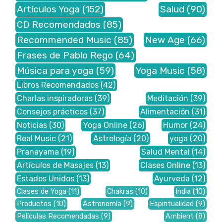
Artículos Yoga
(152)
Salud
(90)
CD Recomendados
(85)
Recommended Music
(85)
New Age
(66)
Frases de Pablo Rego
(64)
Música para yoga
(59)
Yoga Music
(58)
Libros Recomendados
(42)
Charlas inspiradoras
(39)
Meditación
(39)
Consejos prácticos
(37)
Alimentación
(31)
Noticias
(30)
Yoga Online
(26)
Humor
(24)
Real Music
(21)
Astrología
(20)
yoga
(20)
Pranayama
(19)
Salud Mental
(14)
Artículos de Masajes
(13)
Clases Online
(13)
Estados Unidos
(13)
Ayurveda
(12)
Clases de Yoga
(11)
Chakras
(10)
India
(10)
Productos
(10)
Astronomía
(9)
Espiritualidad
(9)
Películas Recomendadas
(9)
Ambient
(8)