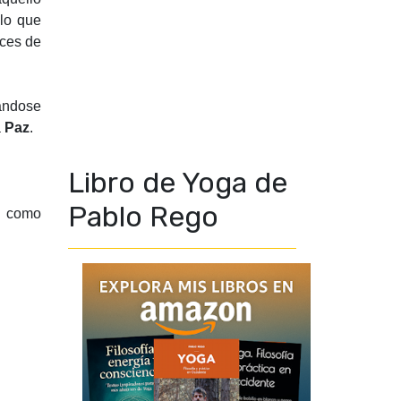
 lo que
aces de
ándose
a
Paz
.
Libro de Yoga de
Pablo Rego
s como