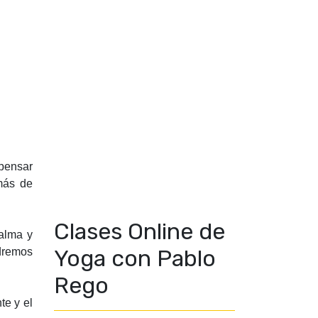
 pensar
más de
Clases Online de
calma y
Yoga con Pablo
odremos
Rego
te y el