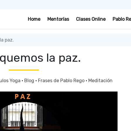
Home
Mentorías
Clases Online
Pablo R
a paz.
iquemos la paz.
culos Yoga
·
Blog
·
Frases de Pablo Rego
·
Meditación