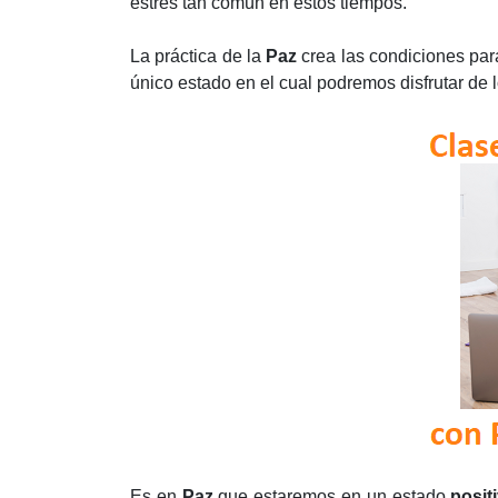
estrés tan común en estos tiempos.
La práctica de la
Paz
crea las condiciones para
único estado en el cual podremos disfrutar de 
Es en
Paz
que estaremos en un estado
posit