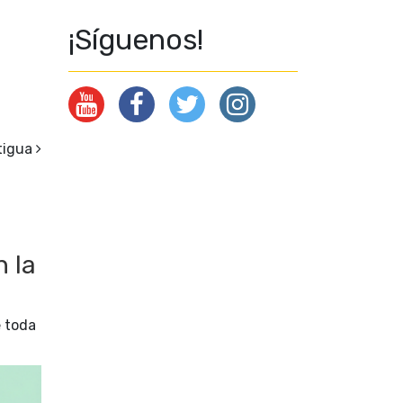
¡Síguenos!
tigua
n la
e toda