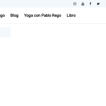
ego
Blog
Yoga con Pablo Rego
Libro