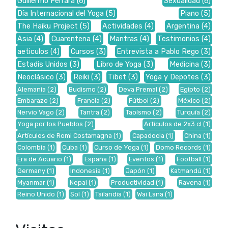
Guillermo Ferrara
(6)
Sexualidad
(6)
Día Internacional del Yoga
(5)
Piano
(5)
The Haiku Project
(5)
Actividades
(4)
Argentina
(4)
Asia
(4)
Cuarentena
(4)
Mantras
(4)
Testimonios
(4)
aeticulos
(4)
Cursos
(3)
Entrevista a Pablo Rego
(3)
Estadis Unidos
(3)
Libro de Yoga
(3)
Medicina
(3)
Neoclásico
(3)
Reiki
(3)
Tibet
(3)
Yoga y Depotes
(3)
Alemania
(2)
Budismo
(2)
Deva Premal
(2)
Egipto
(2)
Embarazo
(2)
Francia
(2)
Fútbol
(2)
México
(2)
Nervio Vago
(2)
Tantra
(2)
Taoísmo
(2)
Turquía
(2)
Yoga por los Pueblos
(2)
Artículos de 2x3.cl
(1)
Artículos de Romi Costamagna
(1)
Capadocia
(1)
China
(1)
Colombia
(1)
Cuba
(1)
Curso de Yoga
(1)
Domo Records
(1)
Era de Acuario
(1)
España
(1)
Eventos
(1)
Football
(1)
Germany
(1)
Indonesia
(1)
Japón
(1)
Katmandú
(1)
Myanmar
(1)
Nepal
(1)
Productividad
(1)
Ravena
(1)
Reino Unido
(1)
Sol
(1)
Tailandia
(1)
Wai Lana
(1)