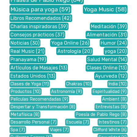
Música para yoga
(59)
Yoga Music
(58)
Libros Recomendados
(42)
Charlas inspiradoras
(39)
Meditación
(39)
Consejos prácticos
(37)
Alimentación
(31)
Noticias
(30)
Yoga Online
(26)
Humor
(24)
Real Music
(21)
Astrología
(20)
yoga
(20)
Pranayama
(19)
Salud Mental
(14)
Artículos de Masajes
(13)
Clases Online
(13)
Estados Unidos
(13)
Ayurveda
(12)
Clases de Yoga
(11)
Chakras
(10)
India
(10)
Productos
(10)
Astronomía
(9)
Espiritualidad
(9)
Películas Recomendadas
(9)
Ambient
(8)
Despertar y Transformación
(8)
Entrevistas
(8)
Metafísica
(8)
Poesía de Pablo Rego
(8)
Desarrollo Personal
(7)
Escuela
(7)
Intestinos
(7)
Spa
(7)
Viajes
(7)
Clifford White
(6)