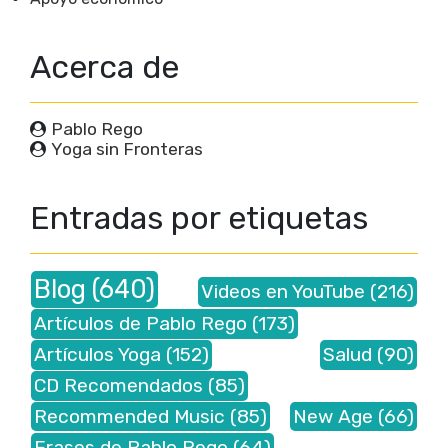
Acerca de
Pablo Rego
Yoga sin Fronteras
Entradas por etiquetas
Blog
(640)
Videos en YouTube
(216)
Artículos de Pablo Rego
(173)
Artículos Yoga
(152)
Salud
(90)
CD Recomendados
(85)
Recommended Music
(85)
New Age
(66)
Frases de Pablo Rego
(64)