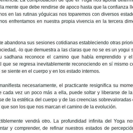
e la mente que debe rendirse de apoco hasta que la confianza l
arnos en las rutinas yóguicas nos toparemos con diversos esta
nos enfrentamos en nuestra propia vivencia en la tercera di
te abandona sus sesiones cotidianas estableciendo otras prior
ociedad, -lo que demuestra a las claras que no se es un yogui 
 su sadhana reconoce el camino que había emprendido y el
l que se regresa inevitablemente reconociendo en sí mismo c
se siente en el cuerpo y en los estado internos.
nifiesta necesariamente, el practicante resignifica su mom
e cada vez un poco más a ella, puede soltar y liberarse de la
se de la estética del cuerpo y de las creencias sobrevaloradas
es que son los que nos marcan el camino de la evolución.
tiblemente vendrá otro. La profundidad infinita del Yoga no
tar y comprender, de refinar nuestros estados de percepció