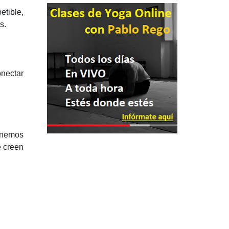
etible,
es.
onectar
tenemos
e creen