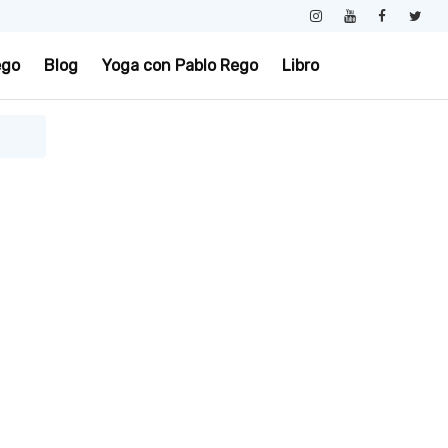
ego
Blog
Yoga con Pablo Rego
Libro