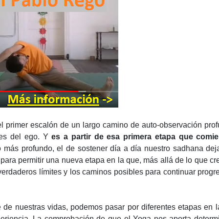
 el primer escalón de un largo camino de auto-observación pro
es del ego. Y
es a partir de esa primera etapa que comie
jo más profundo, el de sostener día a día nuestro sadhana dej
para permitir una nueva etapa en la que, más allá de lo que c
verdaderos límites y los caminos posibles para continuar prog
 de nuestras vidas, podemos pasar por diferentes etapas en 
periencia. La comprobación de que el Yoga nos aporta determ