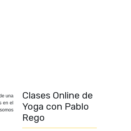
Clases Online de
 de una
s en el
Yoga con Pablo
“somos
Rego