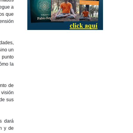
legue a
dos que
mensión
idades,
sino un
 punto
ómo la
ento de
 visión
 de sus
s dará
n y de