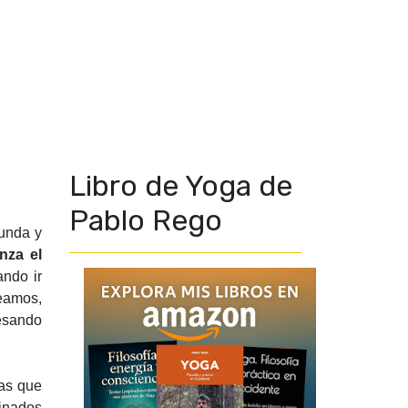
Libro de Yoga de
Pablo Rego
funda y
nza el
ando ir
reamos,
resando
las que
inados