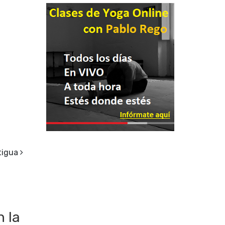
tigua
n la