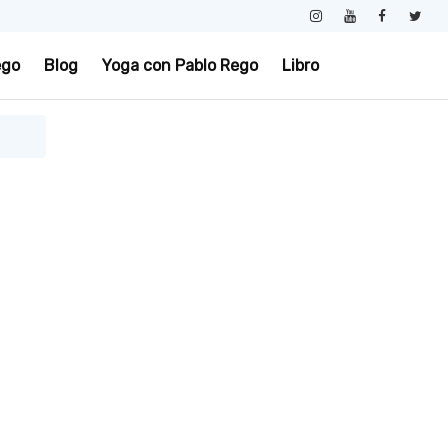
ego
Blog
Yoga con Pablo Rego
Libro