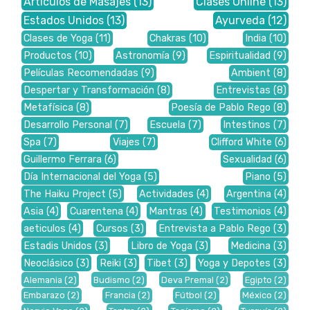
Artículos de Masajes
(13)
Clases Online
(13)
Estados Unidos
(13)
Ayurveda
(12)
Clases de Yoga
(11)
Chakras
(10)
India
(10)
Productos
(10)
Astronomía
(9)
Espiritualidad
(9)
Películas Recomendadas
(9)
Ambient
(8)
Despertar y Transformación
(8)
Entrevistas
(8)
Metafísica
(8)
Poesía de Pablo Rego
(8)
Desarrollo Personal
(7)
Escuela
(7)
Intestinos
(7)
Spa
(7)
Viajes
(7)
Clifford White
(6)
Guillermo Ferrara
(6)
Sexualidad
(6)
Día Internacional del Yoga
(5)
Piano
(5)
The Haiku Project
(5)
Actividades
(4)
Argentina
(4)
Asia
(4)
Cuarentena
(4)
Mantras
(4)
Testimonios
(4)
aeticulos
(4)
Cursos
(3)
Entrevista a Pablo Rego
(3)
Estadis Unidos
(3)
Libro de Yoga
(3)
Medicina
(3)
Neoclásico
(3)
Reiki
(3)
Tibet
(3)
Yoga y Depotes
(3)
Alemania
(2)
Budismo
(2)
Deva Premal
(2)
Egipto
(2)
Embarazo
(2)
Francia
(2)
Fútbol
(2)
México
(2)