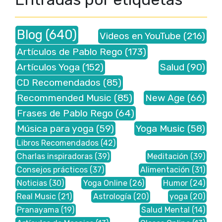
Blog
(640)
Videos en YouTube
(216)
Artículos de Pablo Rego
(173)
Artículos Yoga
(152)
Salud
(90)
CD Recomendados
(85)
Recommended Music
(85)
New Age
(66)
Frases de Pablo Rego
(64)
Música para yoga
(59)
Yoga Music
(58)
Libros Recomendados
(42)
Charlas inspiradoras
(39)
Meditación
(39)
Consejos prácticos
(37)
Alimentación
(31)
Noticias
(30)
Yoga Online
(26)
Humor
(24)
Real Music
(21)
Astrología
(20)
yoga
(20)
Pranayama
(19)
Salud Mental
(14)