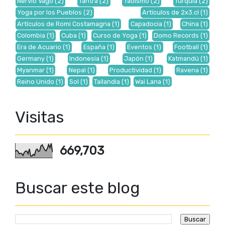
Nervio Vago
(2)
Tantra
(2)
Taoísmo
(2)
Turquía
(2)
Yoga por los Pueblos
(2)
Artículos de 2x3.cl
(1)
Artículos de Romi Costamagna
(1)
Capadocia
(1)
China
(1)
Colombia
(1)
Cuba
(1)
Curso de Yoga
(1)
Domo Records
(1)
Era de Acuario
(1)
España
(1)
Eventos
(1)
Football
(1)
Germany
(1)
Indonesia
(1)
Japón
(1)
Katmandú
(1)
Myanmar
(1)
Nepal
(1)
Productividad
(1)
Ravena
(1)
Reino Unido
(1)
Sol
(1)
Tailandia
(1)
Wai Lana
(1)
Visitas
669,703
Buscar este blog