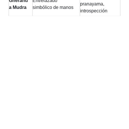
Gherand
Entrelazado
pranayama,
a Mudra
simbólico de manos
introspección