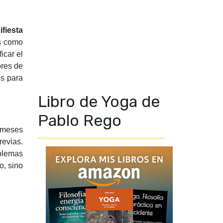
fiesta
es como
icar el
ores de
os para
Libro de Yoga de
Pablo Rego
 meses
revias.
oblemas
o, sino