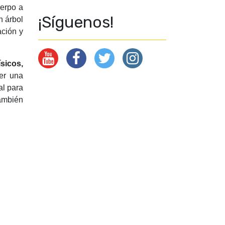
uerpo a
¡Síguenos!
n árbol
ación y
sicos,
ner una
al para
también