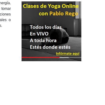
ergía.
o tomar
iciones
ales o
s.