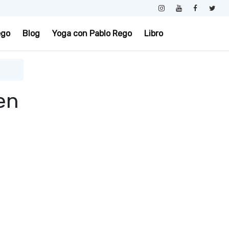
ego
Blog
Yoga con Pablo Rego
Libro
en