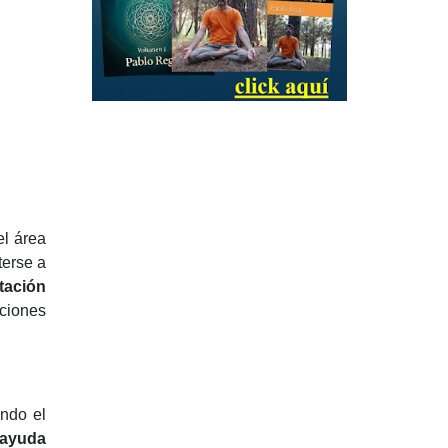
el área
terse a
tación
iciones
ndo el
 ayuda