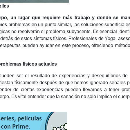
biles
po, un lugar que requiere más trabajo y donde se mani
mos problemas en un punto similar, las soluciones superficial
rgicas no resolverán el problema subyacente. Es esencial identif
 detrás de estos síntomas físicos. Profesionales de Yoga, ases
 terapeutas pueden ayudar en este proceso, ofreciendo métod
roblemas físicos actuales
pueden ser el resultado de experiencias y desequilibrios de
ifiestan físicamente después de que hemos ignorado señales p
prender de ciertas experiencias pueden llevarnos a tener pr
erpo. Es vital entender que la sanación no solo implica el cuerp