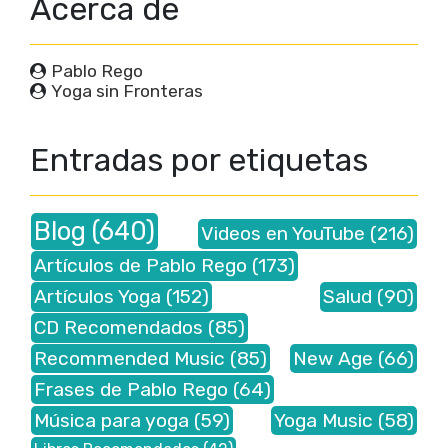
Acerca de
Pablo Rego
Yoga sin Fronteras
Entradas por etiquetas
Blog
(640)
Videos en YouTube
(216)
Artículos de Pablo Rego
(173)
Artículos Yoga
(152)
Salud
(90)
CD Recomendados
(85)
Recommended Music
(85)
New Age
(66)
Frases de Pablo Rego
(64)
Música para yoga
(59)
Yoga Music
(58)