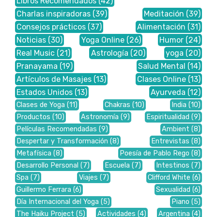
Libros Recomendados
(42)
Charlas inspiradoras
(39)
Meditación
(39)
Consejos prácticos
(37)
Alimentación
(31)
Noticias
(30)
Yoga Online
(26)
Humor
(24)
Real Music
(21)
Astrología
(20)
yoga
(20)
Pranayama
(19)
Salud Mental
(14)
Artículos de Masajes
(13)
Clases Online
(13)
Estados Unidos
(13)
Ayurveda
(12)
Clases de Yoga
(11)
Chakras
(10)
India
(10)
Productos
(10)
Astronomía
(9)
Espiritualidad
(9)
Películas Recomendadas
(9)
Ambient
(8)
Despertar y Transformación
(8)
Entrevistas
(8)
Metafísica
(8)
Poesía de Pablo Rego
(8)
Desarrollo Personal
(7)
Escuela
(7)
Intestinos
(7)
Spa
(7)
Viajes
(7)
Clifford White
(6)
Guillermo Ferrara
(6)
Sexualidad
(6)
Día Internacional del Yoga
(5)
Piano
(5)
The Haiku Project
(5)
Actividades
(4)
Argentina
(4)