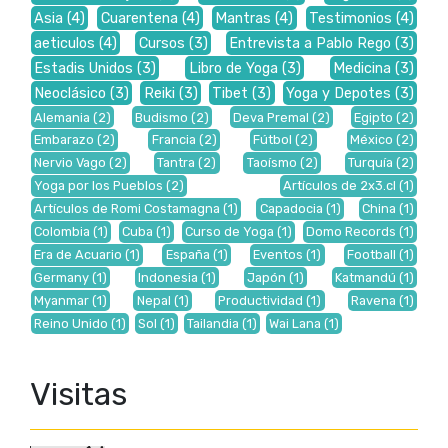
Asia
(4)
Cuarentena
(4)
Mantras
(4)
Testimonios
(4)
aeticulos
(4)
Cursos
(3)
Entrevista a Pablo Rego
(3)
Estadis Unidos
(3)
Libro de Yoga
(3)
Medicina
(3)
Neoclásico
(3)
Reiki
(3)
Tibet
(3)
Yoga y Depotes
(3)
Alemania
(2)
Budismo
(2)
Deva Premal
(2)
Egipto
(2)
Embarazo
(2)
Francia
(2)
Fútbol
(2)
México
(2)
Nervio Vago
(2)
Tantra
(2)
Taoísmo
(2)
Turquía
(2)
Yoga por los Pueblos
(2)
Artículos de 2x3.cl
(1)
Artículos de Romi Costamagna
(1)
Capadocia
(1)
China
(1)
Colombia
(1)
Cuba
(1)
Curso de Yoga
(1)
Domo Records
(1)
Era de Acuario
(1)
España
(1)
Eventos
(1)
Football
(1)
Germany
(1)
Indonesia
(1)
Japón
(1)
Katmandú
(1)
Myanmar
(1)
Nepal
(1)
Productividad
(1)
Ravena
(1)
Reino Unido
(1)
Sol
(1)
Tailandia
(1)
Wai Lana
(1)
Visitas