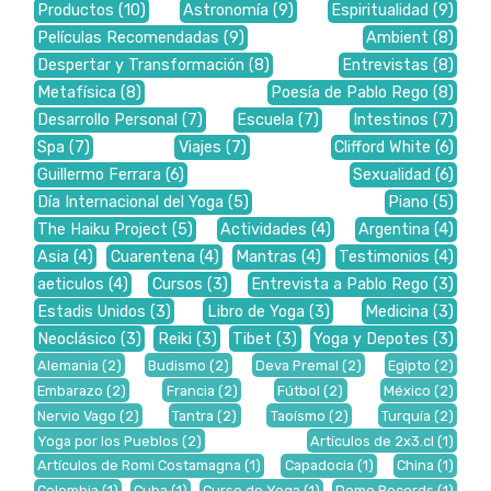
Productos
(10)
Astronomía
(9)
Espiritualidad
(9)
Películas Recomendadas
(9)
Ambient
(8)
Despertar y Transformación
(8)
Entrevistas
(8)
Metafísica
(8)
Poesía de Pablo Rego
(8)
Desarrollo Personal
(7)
Escuela
(7)
Intestinos
(7)
Spa
(7)
Viajes
(7)
Clifford White
(6)
Guillermo Ferrara
(6)
Sexualidad
(6)
Día Internacional del Yoga
(5)
Piano
(5)
The Haiku Project
(5)
Actividades
(4)
Argentina
(4)
Asia
(4)
Cuarentena
(4)
Mantras
(4)
Testimonios
(4)
aeticulos
(4)
Cursos
(3)
Entrevista a Pablo Rego
(3)
Estadis Unidos
(3)
Libro de Yoga
(3)
Medicina
(3)
Neoclásico
(3)
Reiki
(3)
Tibet
(3)
Yoga y Depotes
(3)
Alemania
(2)
Budismo
(2)
Deva Premal
(2)
Egipto
(2)
Embarazo
(2)
Francia
(2)
Fútbol
(2)
México
(2)
Nervio Vago
(2)
Tantra
(2)
Taoísmo
(2)
Turquía
(2)
Yoga por los Pueblos
(2)
Artículos de 2x3.cl
(1)
Artículos de Romi Costamagna
(1)
Capadocia
(1)
China
(1)
Colombia
(1)
Cuba
(1)
Curso de Yoga
(1)
Domo Records
(1)