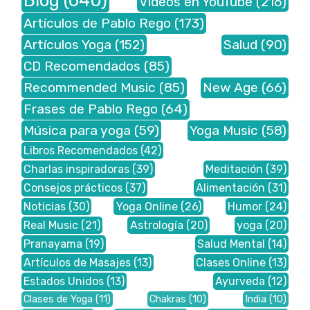
Videos en YouTube
(216)
Artículos de Pablo Rego
(173)
Artículos Yoga
(152)
Salud
(90)
CD Recomendados
(85)
Recommended Music
(85)
New Age
(66)
Frases de Pablo Rego
(64)
Música para yoga
(59)
Yoga Music
(58)
Libros Recomendados
(42)
Charlas inspiradoras
(39)
Meditación
(39)
Consejos prácticos
(37)
Alimentación
(31)
Noticias
(30)
Yoga Online
(26)
Humor
(24)
Real Music
(21)
Astrología
(20)
yoga
(20)
Pranayama
(19)
Salud Mental
(14)
Artículos de Masajes
(13)
Clases Online
(13)
Estados Unidos
(13)
Ayurveda
(12)
Clases de Yoga
(11)
Chakras
(10)
India
(10)