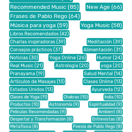
Recommended Music
(85)
New Age
(66)
Frases de Pablo Rego
(64)
Música para yoga
(59)
Yoga Music
(58)
Libros Recomendados
(42)
Charlas inspiradoras
(39)
Meditación
(39)
Consejos prácticos
(37)
Alimentación
(31)
Noticias
(30)
Yoga Online
(26)
Humor
(24)
Real Music
(21)
Astrología
(20)
yoga
(20)
Pranayama
(19)
Salud Mental
(14)
Artículos de Masajes
(13)
Clases Online
(13)
Estados Unidos
(13)
Ayurveda
(12)
Clases de Yoga
(11)
Chakras
(10)
India
(10)
Productos
(10)
Astronomía
(9)
Espiritualidad
(9)
Películas Recomendadas
(9)
Ambient
(8)
Despertar y Transformación
(8)
Entrevistas
(8)
Metafísica
(8)
Poesía de Pablo Rego
(8)