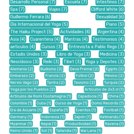
Desarrollo Personal
(7)
Escuela
(7)
Intestinos
(7)
Spa
(7)
Viajes
(7)
Clifford White
(6)
Guillermo Ferrara
(6)
Sexualidad
(6)
Día Internacional del Yoga
(5)
Piano
(5)
The Haiku Project
(5)
Actividades
(4)
Argentina
(4)
Asia
(4)
Cuarentena
(4)
Mantras
(4)
Testimonios
(4)
aeticulos
(4)
Cursos
(3)
Entrevista a Pablo Rego
(3)
Estadis Unidos
(3)
Libro de Yoga
(3)
Medicina
(3)
Neoclásico
(3)
Reiki
(3)
Tibet
(3)
Yoga y Depotes
(3)
Alemania
(2)
Budismo
(2)
Deva Premal
(2)
Egipto
(2)
Embarazo
(2)
Francia
(2)
Fútbol
(2)
México
(2)
Nervio Vago
(2)
Tantra
(2)
Taoísmo
(2)
Turquía
(2)
Yoga por los Pueblos
(2)
Artículos de 2x3.cl
(1)
Artículos de Romi Costamagna
(1)
Capadocia
(1)
China
(1)
Colombia
(1)
Cuba
(1)
Curso de Yoga
(1)
Domo Records
(1)
Era de Acuario
(1)
España
(1)
Eventos
(1)
Football
(1)
Germany
(1)
Indonesia
(1)
Japón
(1)
Katmandú
(1)
Myanmar
(1)
Nepal
(1)
Productividad
(1)
Ravena
(1)
Reino Unido
(1)
Sol
(1)
Tailandia
(1)
Wai Lana
(1)