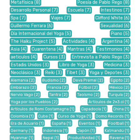
Metafísica
(8)
Poesía de Pablo Rego
(8)
Desarrollo Personal
(7)
Escuela
(7)
Intestinos
(7)
Spa
(7)
Viajes
(7)
Clifford White
(6)
Guillermo Ferrara
(6)
Sexualidad
(6)
Día Internacional del Yoga
(5)
Piano
(5)
The Haiku Project
(5)
Actividades
(4)
Argentina
(4)
Asia
(4)
Cuarentena
(4)
Mantras
(4)
Testimonios
(4)
aeticulos
(4)
Cursos
(3)
Entrevista a Pablo Rego
(3)
Estadis Unidos
(3)
Libro de Yoga
(3)
Medicina
(3)
Neoclásico
(3)
Reiki
(3)
Tibet
(3)
Yoga y Depotes
(3)
Alemania
(2)
Budismo
(2)
Deva Premal
(2)
Egipto
(2)
Embarazo
(2)
Francia
(2)
Fútbol
(2)
México
(2)
Nervio Vago
(2)
Tantra
(2)
Taoísmo
(2)
Turquía
(2)
Yoga por los Pueblos
(2)
Artículos de 2x3.cl
(1)
Artículos de Romi Costamagna
(1)
Capadocia
(1)
China
(1)
Colombia
(1)
Cuba
(1)
Curso de Yoga
(1)
Domo Records
(1)
Era de Acuario
(1)
España
(1)
Eventos
(1)
Football
(1)
Germany
(1)
Indonesia
(1)
Japón
(1)
Katmandú
(1)
Myanmar
(1)
Nepal
(1)
Productividad
(1)
Ravena
(1)