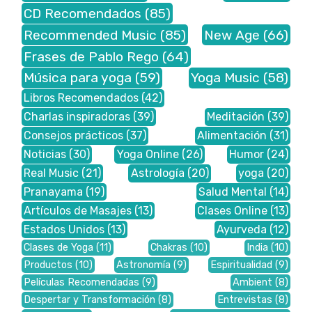
CD Recomendados
(85)
Recommended Music
(85)
New Age
(66)
Frases de Pablo Rego
(64)
Música para yoga
(59)
Yoga Music
(58)
Libros Recomendados
(42)
Charlas inspiradoras
(39)
Meditación
(39)
Consejos prácticos
(37)
Alimentación
(31)
Noticias
(30)
Yoga Online
(26)
Humor
(24)
Real Music
(21)
Astrología
(20)
yoga
(20)
Pranayama
(19)
Salud Mental
(14)
Artículos de Masajes
(13)
Clases Online
(13)
Estados Unidos
(13)
Ayurveda
(12)
Clases de Yoga
(11)
Chakras
(10)
India
(10)
Productos
(10)
Astronomía
(9)
Espiritualidad
(9)
Películas Recomendadas
(9)
Ambient
(8)
Despertar y Transformación
(8)
Entrevistas
(8)