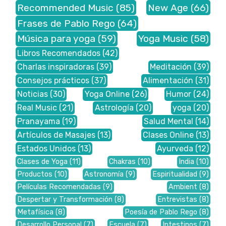
Recommended Music
(85)
New Age
(66)
Frases de Pablo Rego
(64)
Música para yoga
(59)
Yoga Music
(58)
Libros Recomendados
(42)
Charlas inspiradoras
(39)
Meditación
(39)
Consejos prácticos
(37)
Alimentación
(31)
Noticias
(30)
Yoga Online
(26)
Humor
(24)
Real Music
(21)
Astrología
(20)
yoga
(20)
Pranayama
(19)
Salud Mental
(14)
Artículos de Masajes
(13)
Clases Online
(13)
Estados Unidos
(13)
Ayurveda
(12)
Clases de Yoga
(11)
Chakras
(10)
India
(10)
Productos
(10)
Astronomía
(9)
Espiritualidad
(9)
Películas Recomendadas
(9)
Ambient
(8)
Despertar y Transformación
(8)
Entrevistas
(8)
Metafísica
(8)
Poesía de Pablo Rego
(8)
Desarrollo Personal
(7)
Escuela
(7)
Intestinos
(7)