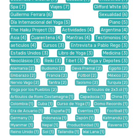
Spa
(7)
Viajes
(7)
Clifford White
(6)
Guillermo Ferrara
(6)
Sexualidad
(6)
Día Internacional del Yoga
(5)
Piano
(5)
The Haiku Project
(5)
Actividades
(4)
Argentina
(4)
Asia
(4)
Cuarentena
(4)
Mantras
(4)
Testimonios
(4)
aeticulos
(4)
Cursos
(3)
Entrevista a Pablo Rego
(3)
Estadis Unidos
(3)
Libro de Yoga
(3)
Medicina
(3)
Neoclásico
(3)
Reiki
(3)
Tibet
(3)
Yoga y Depotes
(3)
Alemania
(2)
Budismo
(2)
Deva Premal
(2)
Egipto
(2)
Embarazo
(2)
Francia
(2)
Fútbol
(2)
México
(2)
Nervio Vago
(2)
Tantra
(2)
Taoísmo
(2)
Turquía
(2)
Yoga por los Pueblos
(2)
Artículos de 2x3.cl
(1)
Artículos de Romi Costamagna
(1)
Capadocia
(1)
China
(1)
Colombia
(1)
Cuba
(1)
Curso de Yoga
(1)
Domo Records
(1)
Era de Acuario
(1)
España
(1)
Eventos
(1)
Football
(1)
Germany
(1)
Indonesia
(1)
Japón
(1)
Katmandú
(1)
Myanmar
(1)
Nepal
(1)
Productividad
(1)
Ravena
(1)
Reino Unido
(1)
Sol
(1)
Tailandia
(1)
Wai Lana
(1)