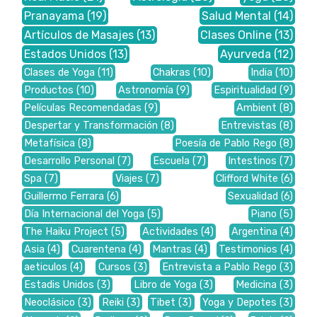
Pranayama
(19)
Salud Mental
(14)
Artículos de Masajes
(13)
Clases Online
(13)
Estados Unidos
(13)
Ayurveda
(12)
Clases de Yoga
(11)
Chakras
(10)
India
(10)
Productos
(10)
Astronomía
(9)
Espiritualidad
(9)
Películas Recomendadas
(9)
Ambient
(8)
Despertar y Transformación
(8)
Entrevistas
(8)
Metafísica
(8)
Poesía de Pablo Rego
(8)
Desarrollo Personal
(7)
Escuela
(7)
Intestinos
(7)
Spa
(7)
Viajes
(7)
Clifford White
(6)
Guillermo Ferrara
(6)
Sexualidad
(6)
Día Internacional del Yoga
(5)
Piano
(5)
The Haiku Project
(5)
Actividades
(4)
Argentina
(4)
Asia
(4)
Cuarentena
(4)
Mantras
(4)
Testimonios
(4)
aeticulos
(4)
Cursos
(3)
Entrevista a Pablo Rego
(3)
Estadis Unidos
(3)
Libro de Yoga
(3)
Medicina
(3)
Neoclásico
(3)
Reiki
(3)
Tibet
(3)
Yoga y Depotes
(3)