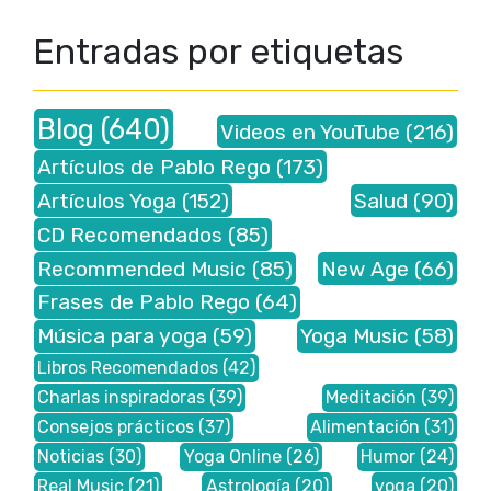
Entradas por etiquetas
Blog
(640)
Videos en YouTube
(216)
Artículos de Pablo Rego
(173)
Artículos Yoga
(152)
Salud
(90)
CD Recomendados
(85)
Recommended Music
(85)
New Age
(66)
Frases de Pablo Rego
(64)
Música para yoga
(59)
Yoga Music
(58)
Libros Recomendados
(42)
Charlas inspiradoras
(39)
Meditación
(39)
Consejos prácticos
(37)
Alimentación
(31)
Noticias
(30)
Yoga Online
(26)
Humor
(24)
Real Music
(21)
Astrología
(20)
yoga
(20)