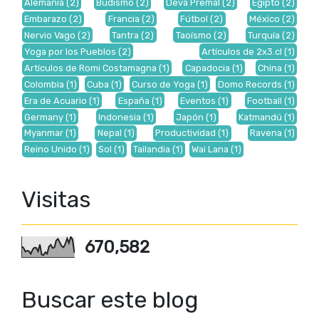
Alemania
(2)
Budismo
(2)
Deva Premal
(2)
Egipto
(2)
Embarazo
(2)
Francia
(2)
Fútbol
(2)
México
(2)
Nervio Vago
(2)
Tantra
(2)
Taoísmo
(2)
Turquía
(2)
Yoga por los Pueblos
(2)
Artículos de 2x3.cl
(1)
Artículos de Romi Costamagna
(1)
Capadocia
(1)
China
(1)
Colombia
(1)
Cuba
(1)
Curso de Yoga
(1)
Domo Records
(1)
Era de Acuario
(1)
España
(1)
Eventos
(1)
Football
(1)
Germany
(1)
Indonesia
(1)
Japón
(1)
Katmandú
(1)
Myanmar
(1)
Nepal
(1)
Productividad
(1)
Ravena
(1)
Reino Unido
(1)
Sol
(1)
Tailandia
(1)
Wai Lana
(1)
Visitas
670,582
Buscar este blog